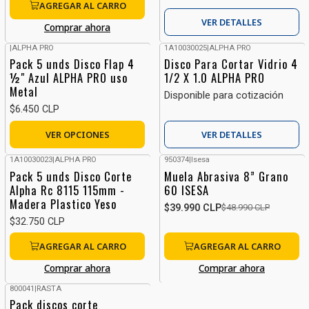
AGREGAR AL CARRO
VER DETALLES
Comprar ahora
|
ALPHA PRO
1A10030025
|
ALPHA PRO
Pack 5 unds Disco Flap 4
Disco Para Cortar Vidrio 4
½" Azul ALPHA PRO uso
1/2 X 1.0 ALPHA PRO
Metal
Disponible para cotización
$6.450 CLP
VER OPCIONES
VER DETALLES
1A10030023
|
ALPHA PRO
950374
|
Isesa
-18%
OFF
Pack 5 unds Disco Corte
Muela Abrasiva 8” Grano
Alpha Rc 8115 115mm -
60 ISESA
Madera Plastico Yeso
$39.990 CLP
$48.990 CLP
$32.750 CLP
AGREGAR AL CARRO
AGREGAR AL CARRO
Comprar ahora
Comprar ahora
800041
|
RASTA
Sin stock
Pack discos corte