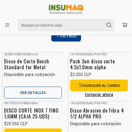
Inicio
Discos Corte
Discos Corte
FILTROS
2608619383-000
|
Bosch
1A10030002
|
ALPHA PRO
Disco de Corte Bosch
Pack 3un disco corte
Standard for Metal
4.5x1.0mm alpha
Disponible para cotización
$2.250 CLP
AGREGAR AL CARRO
VER DETALLES
Comprar ahora
9917002510180
|
Krafter
1A10030026
|
ALPHA PRO
DISCO CORTE INOX 7 FINO
Disco Abrasivo de Fibra 4
1,6MM (CAJA 25 UDS)
1/2 ALPHA PRO
Disponible para cotización
$25.550 CLP