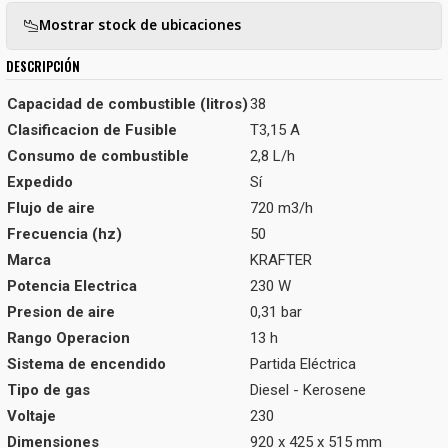
Mostrar stock de ubicaciones
DESCRIPCIÓN
Capacidad de combustible (litros)
38
Clasificacion de Fusible
T3,15 A
Consumo de combustible
2,8 L/h
Expedido
Sí
Flujo de aire
720 m3/h
Frecuencia (hz)
50
Marca
KRAFTER
Potencia Electrica
230 W
Presion de aire
0,31 bar
Rango Operacion
13 h
Sistema de encendido
Partida Eléctrica
Tipo de gas
Diesel - Kerosene
Voltaje
230
Dimensiones
920 x 425 x 515 mm