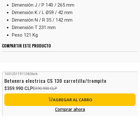
Dimensión J / P 140 / 265 mm
Dimensión K / L Ø59 / 42 mm
Dimensión N / R 35 / 142 mm
Dimensión T 231 mm
Peso 121 Kg
COMPARTIR ESTE PRODUCTO
1651251191124
|
Stark
-8%
OFF
Betonera electrica CS 130 carretilla/trompito
$359.990 CLP
$390.900 CLP
AGREGAR AL CARRO
Comprar ahora