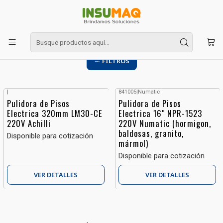
Inicio
Pulidoras
Pulidoras
FILTROS
|
841005
|
Numatic
-10%
OFF
Pulidora de Pisos
Pulidora de Pisos
Sin stock
Electrica 320mm LM30-CE
Electrica 16" NPR-1523
220V Achilli
220V Numatic (hormigon,
baldosas, granito,
Disponible para cotización
mármol)
Disponible para cotización
VER DETALLES
VER DETALLES