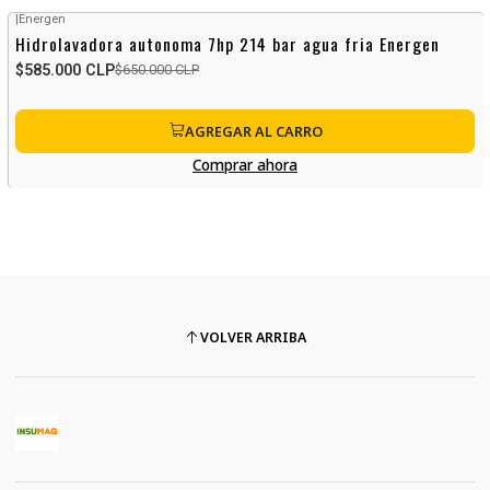
|
Energen
-10%
OFF
Hidrolavadora autonoma 7hp 214 bar agua fria Energen
Sin stock
$585.000 CLP
$650.000 CLP
AGREGAR AL CARRO
Comprar ahora
VOLVER ARRIBA