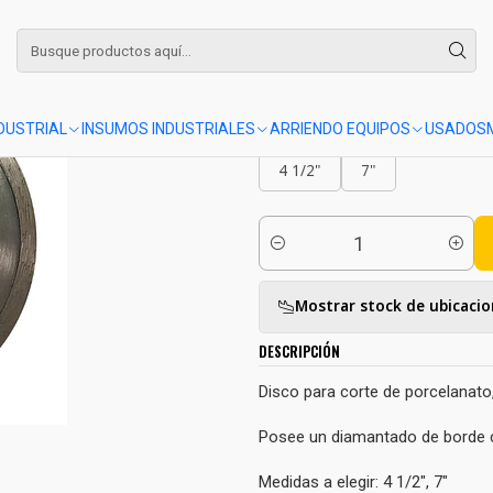
Inicio
Insumos industriales
Disco diamantado continuo
|
Disco diamantado cont
NDUSTRIAL
INSUMOS INDUSTRIALES
ARRIENDO EQUIPOS
USADOS
DISCO CONTINUO
4 1/2"
7"
Cantidad
Mostrar stock de ubicaci
DESCRIPCIÓN
Disco para corte de porcelanato,
Posee un diamantado de borde co
Medidas a elegir: 4 1/2", 7"