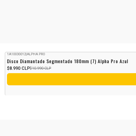
1A10030012
|
ALPHA PRO
-18%
OFF
Disco Diamantado Segmentado 180mm (7) Alpha Pro Azul
$8.990 CLP
$10.990 CLP