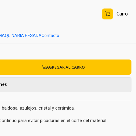
Carro
inuo
MAQUINARIA PESADA
Contacto
AGREGAR AL CARRO
ones
 baldosa, azulejos, cristal y cerámica.
ntinuo para evitar picaduras en el corte del material