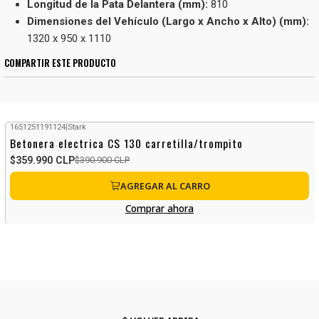
Longitud de la Pata Delantera (mm):
810
Dimensiones del Vehículo (Largo x Ancho x Alto) (mm):
1320 x 950 x 1110
COMPARTIR ESTE PRODUCTO
1651251191124
|
Stark
-8%
OFF
Betonera electrica CS 130 carretilla/trompito
$359.990 CLP
$390.900 CLP
AGREGAR AL CARRO
Comprar ahora